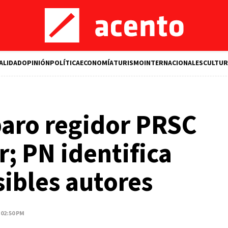
ALIDAD
OPINIÓN
POLÍTICA
ECONOMÍA
TURISMO
INTERNACIONALES
CULTUR
paro regidor PRSC
; PN identifica
sibles autores
 02:50 PM