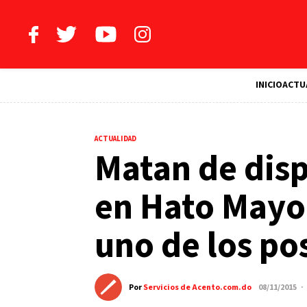
INICIO
ACTU
ACTUALIDAD
Matan de dis
en Hato Mayor
uno de los po
Por
Servicios de Acento.com.do
08/11/2015 ·