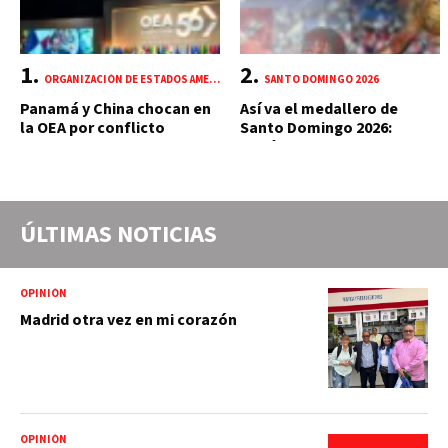
ORGANIZACIÓN DE ESTADOS AMERICANOS (OEA)
SANTO DOMINGO 2026
Panamá y China chocan en
Así va el medallero de
la OEA por conflicto
Santo Domingo 2026:
portuario y mercante
República Dominicana
suma 18 oros y 85 preseas
ÚLTIMAS NOTICIAS
OPINIÓN
Madrid otra vez en mi corazón
OPINIÓN