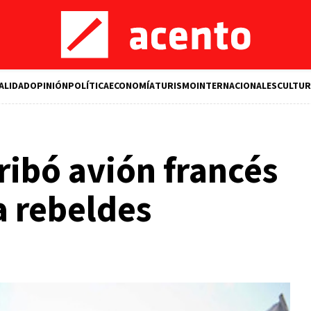
ALIDAD
OPINIÓN
POLÍTICA
ECONOMÍA
TURISMO
INTERNACIONALES
CULTUR
rribó avión francés
a rebeldes