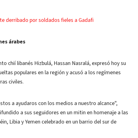
e derribado por soldados fieles a Gadafi
ones árabes
nto chií libanés Hizbulá, Hassan Nasralá, expresó hoy su
ueltas populares en la región y acusó a los regímenes
as civiles.
tos a ayudaros con los medios a nuestro alcance",
ifundido a sus seguidores en un mitin en homenaje a las
éin, Libia y Yemen celebrado en un barrio del sur de