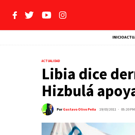
INICIO
ACTU
ACTUALIDAD
Libia dice de
Hizbulá apoy
Por
Gustavo Olivo Peña
19/03/2011 · 05:20 PM