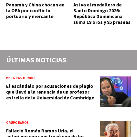
Panamá y China chocan en
Así va el medallero de
la OEA por conflicto
Santo Domingo 2026:
portuario y mercante
República Dominicana
suma 18 oros y 85 preseas
ÚLTIMAS NOTICIAS
BBC NEWS MUNDO
El escándalo por acusaciones de plagio
que llevó a la renuncia de un profesor
estrella de la Universidad de Cambridge
GRUPO RAMOS
Falleció Román Ramos Uría, el
asturiano que construyó uno de los