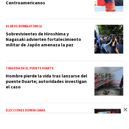
Centroamericanos
81 AÑOS BOMBA ATÓMICA
Sobrevivientes de Hiroshima y
Nagasaki advierten fortalecimiento
militar de Japón amenaza la paz
TRAGEDIA EN EL PUENTE DUARTE
Hombre pierde la vida tras lanzarse del
puente Duarte; autoridades investigan
el caso
ELECCIONES DOMINICANAS
Polymarket abre un mercado sobre
Alofoke, pero su 58 % no mide apoyo
político