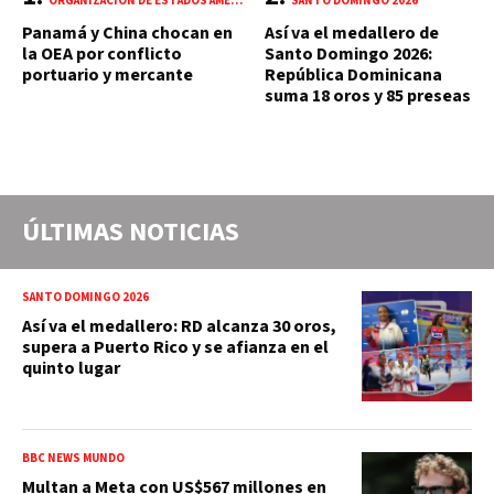
ORGANIZACIÓN DE ESTADOS AMERICANOS (OEA)
SANTO DOMINGO 2026
Panamá y China chocan en
Así va el medallero de
la OEA por conflicto
Santo Domingo 2026:
portuario y mercante
República Dominicana
suma 18 oros y 85 preseas
ÚLTIMAS NOTICIAS
SANTO DOMINGO 2026
Así va el medallero: RD alcanza 30 oros,
supera a Puerto Rico y se afianza en el
quinto lugar
BBC NEWS MUNDO
Multan a Meta con US$567 millones en