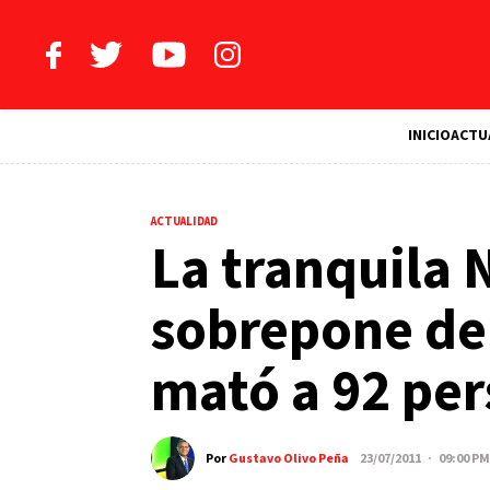
INICIO
ACTU
ACTUALIDAD
La tranquila 
sobrepone de
mató a 92 pe
Por
Gustavo Olivo Peña
23/07/2011 · 09:00 PM