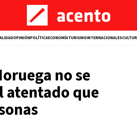
ALIDAD
OPINIÓN
POLÍTICA
ECONOMÍA
TURISMO
INTERNACIONALES
CULTUR
Noruega no se
l atentado que
rsonas