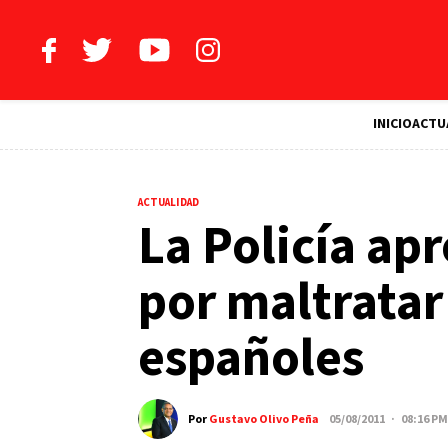
INICIO
ACTU
ACTUALIDAD
La Policía ap
por maltratar
españoles
Por
Gustavo Olivo Peña
05/08/2011 · 08:16 PM