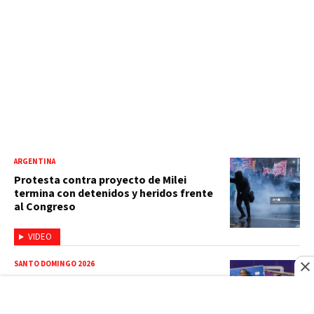
ARGENTINA
Protesta contra proyecto de Milei
termina con detenidos y heridos frente
al Congreso
VIDEO
SANTO DOMINGO 2026
Así va el medallero: RD alcanza 30 oros,
supera a Puerto Rico y se afianza en el
quinto lugar