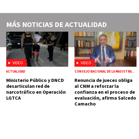
MÁS NOTICIAS DE
ACTUALIDAD
VIDEO
VIDEO
ACTUALIDAD
CONSEJO NACIONAL DE LA MAGISTRATURA
Ministerio Público y DNCD
Renuncia de jueces obliga
desarticulan red de
al CNM a reforzar la
narcotráfico en Operación
confianza en el proceso de
LGTCA
evaluación, afirma Salcedo
Camacho