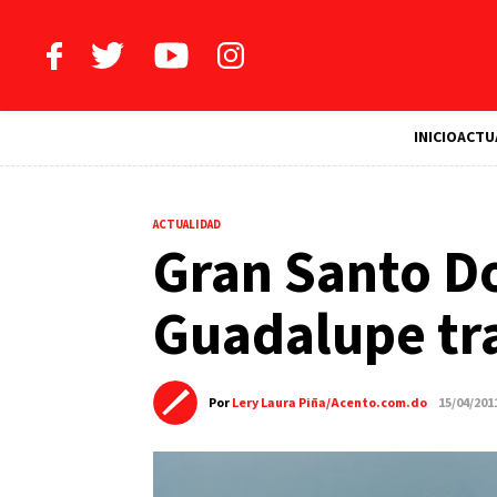
INICIO
ACTU
ACTUALIDAD
Gran Santo D
Guadalupe tr
Por
Lery Laura Piña/Acento.com.do
15/04/201