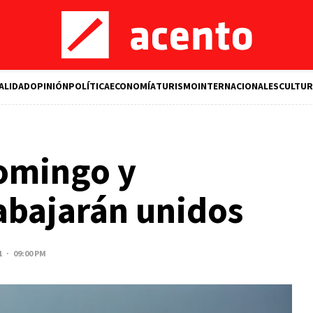
ALIDAD
OPINIÓN
POLÍTICA
ECONOMÍA
TURISMO
INTERNACIONALES
CULTUR
omingo y
abajarán unidos
1 · 09:00 PM