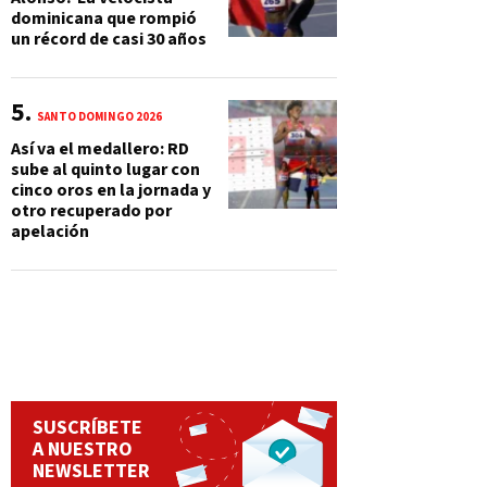
dominicana que rompió
un récord de casi 30 años
SANTO DOMINGO 2026
Así va el medallero: RD
sube al quinto lugar con
cinco oros en la jornada y
otro recuperado por
apelación
SUSCRÍBETE
A NUESTRO
NEWSLETTER