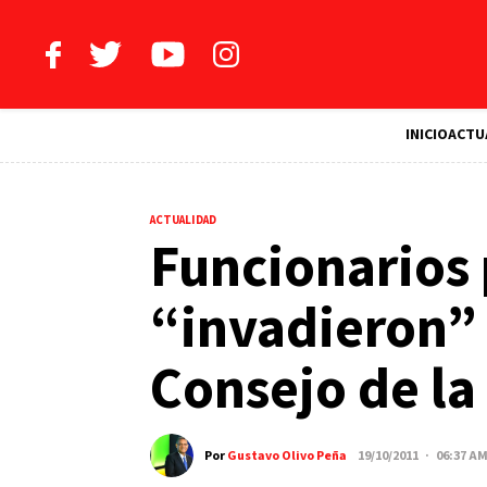
INICIO
ACTU
ACTUALIDAD
Funcionarios 
“invadieron” 
Consejo de la
Por
Gustavo Olivo Peña
19/10/2011 · 06:37 A