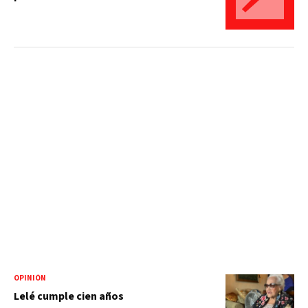
OPINIÓN
Lelé cumple cien años