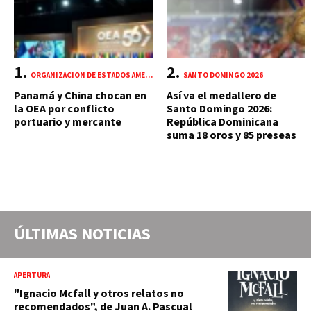
ORGANIZACIÓN DE ESTADOS AMERICANOS (OEA)
SANTO DOMINGO 2026
Panamá y China chocan en
Así va el medallero de
la OEA por conflicto
Santo Domingo 2026:
portuario y mercante
República Dominicana
suma 18 oros y 85 preseas
ÚLTIMAS NOTICIAS
APERTURA
"Ignacio Mcfall y otros relatos no
recomendados", de Juan A. Pascual