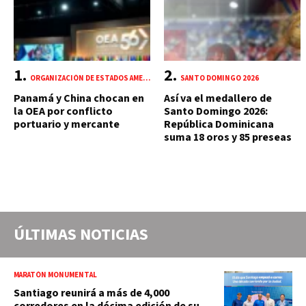
ORGANIZACIÓN DE ESTADOS AMERICANOS (OEA)
SANTO DOMINGO 2026
Panamá y China chocan en
Así va el medallero de
la OEA por conflicto
Santo Domingo 2026:
portuario y mercante
República Dominicana
suma 18 oros y 85 preseas
ÚLTIMAS NOTICIAS
MARATÓN MONUMENTAL
Santiago reunirá a más de 4,000
corredores en la décima edición de su