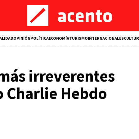
ALIDAD
OPINIÓN
POLÍTICA
ECONOMÍA
TURISMO
INTERNACIONALES
CULTUR
más irreverentes
o Charlie Hebdo