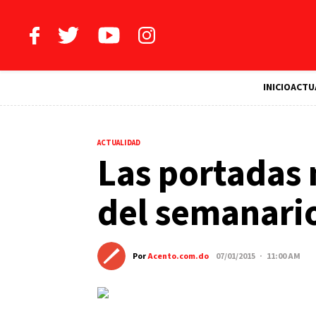
INICIO
ACTU
ACTUALIDAD
Las portadas 
del semanari
Por
Acento.com.do
07/01/2015 · 11:00 AM