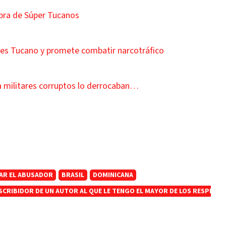
pra de Súper Tucanos
nes Tucano y promete combatir narcotráfico
a a militares corruptos lo derrocaban…
SAR EL ABUSADOR
BRASIL
DOMINICANA
SCRIBIDOR DE UN AUTOR AL QUE LE TENGO EL MAYOR DE LOS RESPETO