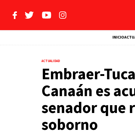
INICIO
ACTU
ACTUALIDAD
Embraer-Tuca
Canaán es acu
senador que r
soborno