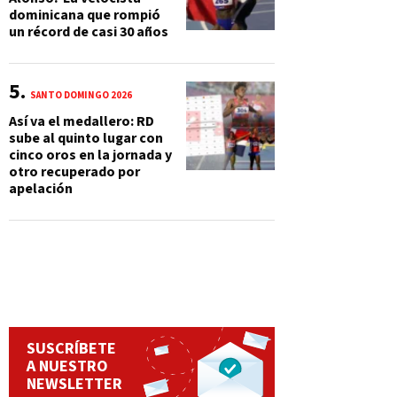
dominicana que rompió
un récord de casi 30 años
SANTO DOMINGO 2026
Así va el medallero: RD
sube al quinto lugar con
cinco oros en la jornada y
otro recuperado por
apelación
SUSCRÍBETE
A NUESTRO
NEWSLETTER