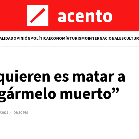
ALIDAD
OPINIÓN
POLÍTICA
ECONOMÍA
TURISMO
INTERNACIONALES
CULTUR
 quieren es matar a
regármelo muerto”
/2011 · 06:30 PM