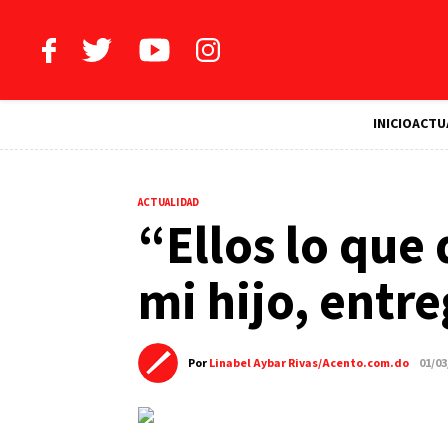
INICIO
ACTU
ACTUALIDAD
“Ellos lo que
mi hijo, ent
Por
Linabel Aybar Rivas/Acento.com.do
01/03