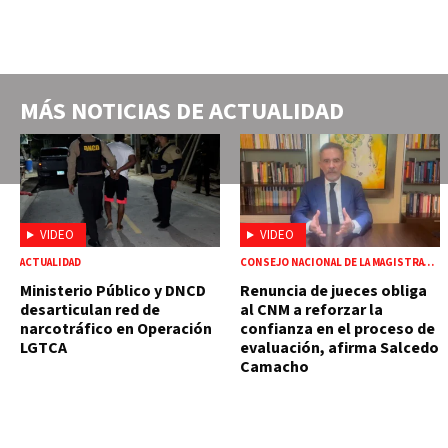
MÁS NOTICIAS DE
ACTUALIDAD
VIDEO
VIDEO
ACTUALIDAD
CONSEJO NACIONAL DE LA MAGISTRATURA
Ministerio Público y DNCD
Renuncia de jueces obliga
desarticulan red de
al CNM a reforzar la
narcotráfico en Operación
confianza en el proceso de
LGTCA
evaluación, afirma Salcedo
Camacho