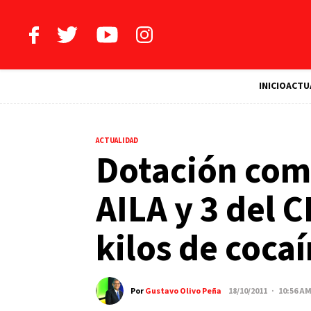
INICIO
ACTU
ACTUALIDAD
Dotación com
AILA y 3 del 
kilos de coca
Por
Gustavo Olivo Peña
18/10/2011 · 10:56 A