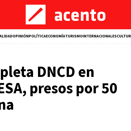
ALIDAD
OPINIÓN
POLÍTICA
ECONOMÍA
TURISMO
INTERNACIONALES
CULTUR
pleta DNCD en
CESA, presos por 50
ína
M