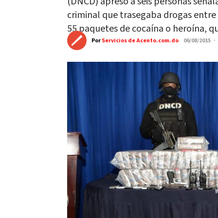
(DNCD) apresó a seis personas señal
criminal que trasegaba drogas entre e
55 paquetes de cocaína o heroína, qu
Por
Servicios de Acento.com.do
06/08/2015 ·