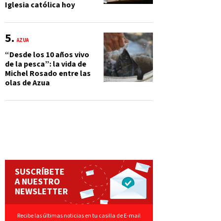
Iglesia católica hoy
AZUA
“Desde los 10 años vivo
de la pesca”: la vida de
Michel Rosado entre las
olas de Azua
SUSCRÍBETE
A NUESTRO
NEWSLETTER
Recibe las últimas noticias en tu casilla de E-mail