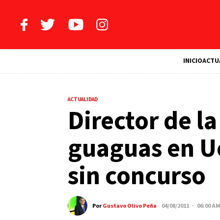
INICIO
ACTU
ACTUALIDAD
Director de 
guaguas en Uc
sin concurso
Por
Gustavo Olivo Peña
04/08/2011 · 06:00 A