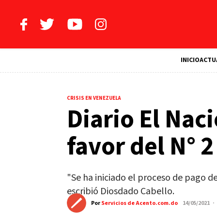
INICIO
ACTU
CRISIS EN VENEZUELA
Diario El Nac
favor del N° 
"Se ha iniciado el proceso de pago d
escribió Diosdado Cabello.
Por
Servicios de Acento.com.do
14/05/2021 ·