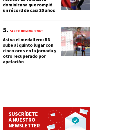
dominicana que rompió
un récord de casi 30 años
SANTO DOMINGO 2026
Así va el medallero: RD
sube al quinto lugar con
cinco oros en la jornada y
otro recuperado por
apelación
SUSCRÍBETE
A NUESTRO
NEWSLETTER