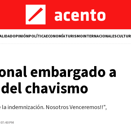
ALIDAD
OPINIÓN
POLÍTICA
ECONOMÍA
TURISMO
INTERNACIONALES
CULTUR
ional embargado a
2 del chavismo
e la indemnización. Nosotros Venceremos!!",
 07:40 PM