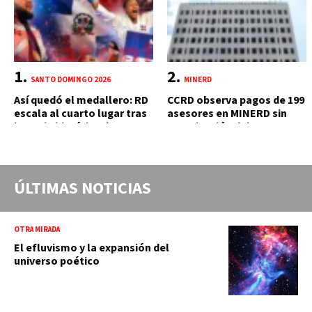
SANTO DOMINGO 2026
MINERD
Así quedó el medallero: RD
CCRD observa pagos de 199
escala al cuarto lugar tras
asesores en MINERD sin
jornada histórica de 15
autorización del MAP y
oros
carente de trabajos
realizados, durante el 2019
y 2020
ÚLTIMAS NOTICIAS
OTRA MIRADA
El efluvismo y la expansión del
universo poético