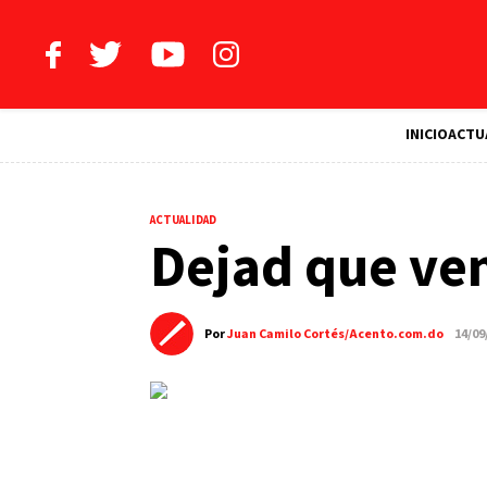
INICIO
ACTU
ACTUALIDAD
Dejad que ve
Por
Juan Camilo Cortés/Acento.com.do
14/09