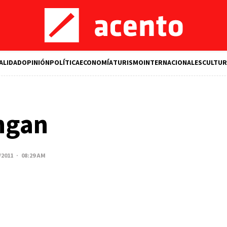
ALIDAD
OPINIÓN
POLÍTICA
ECONOMÍA
TURISMO
INTERNACIONALES
CULTUR
ngan
/2011 · 08:29 AM