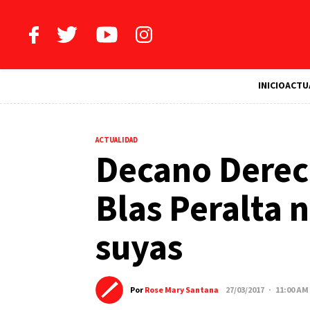
INICIO
ACTU
ACTUALIDAD
Decano Derec
Blas Peralta n
suyas
Por
Rose Mary Santana
27/03/2017 · 11:00 AM