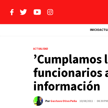
INICIO
ACTU
ACTUALIDAD
’Cumplamos la
funcionarios 
información
Por
Gustavo Olivo Peña
10/04/2011 · 04:30 PM