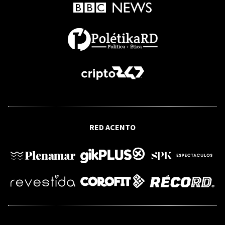
RFI
Venezuela: inicio de un diálogo entre
gobierno y oposición con miras a una
transición
MINERD
CCRD observa pagos de 199 asesores en
RED ACENTO
MINERD sin autorización del MAP y
carente de trabajos realizados,
durante el 2019 y 2020