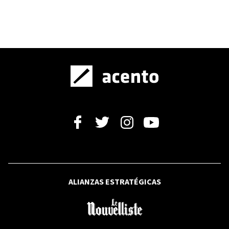
recuperación y la inclusión social
INTERNACIONAL
Narcos colombianos viajan a Ucrania
en busca de conocimientos sobre
drones
RFI
Abelardo de la Espriella toma posesión
en Cali, gran bastión de la izquierda
colombiana
ALIANZAS ESTRATÉGICAS
CRÓNICA
Quiénes son los ganadores de los
Premios de Literatura, Historia y
Ensayo del Ministerio de Cultura