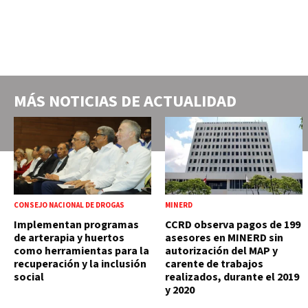
MÁS NOTICIAS DE
ACTUALIDAD
CONSEJO NACIONAL DE DROGAS
MINERD
Implementan programas
CCRD observa pagos de 199
de arterapia y huertos
asesores en MINERD sin
como herramientas para la
autorización del MAP y
recuperación y la inclusión
carente de trabajos
social
realizados, durante el 2019
y 2020