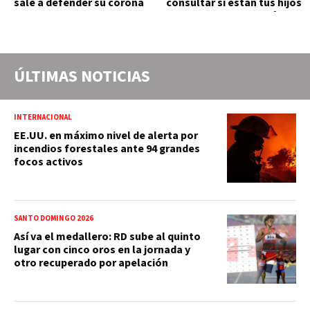
sale a defender su corona
consultar si están tus hijos
en los 400 metros
e hijas en la lista y cuándo
puedes cobrar
ÚLTIMAS NOTICIAS
INTERNACIONAL
EE.UU. en máximo nivel de alerta por
incendios forestales ante 94 grandes
focos activos
SANTO DOMINGO 2026
Así va el medallero: RD sube al quinto
lugar con cinco oros en la jornada y
otro recuperado por apelación