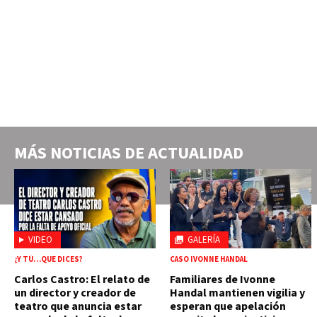
MÁS NOTICIAS DE
ACTUALIDAD
VIDEO
GALERÍA
¿Y TÚ…QUE DICES?
CASO IVONNE HANDAL
Carlos Castro: El relato de
Familiares de Ivonne
un director y creador de
Handal mantienen vigilia y
teatro que anuncia estar
esperan que apelación