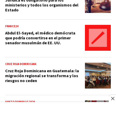
Jurídica es obligatorio para los
ministerios y todos los organismos del
Estado
FRANCE24
Abdul El-Sayed, el médico demócrata
que podría convertirse en el primer
senador musulmán de EE. UU.
CRUZ ROJA DOMINICANA
Cruz Roja Dominicana en Guatemala: la
migración regional se transforma y los
riesgos no ceden
SANTO DOMINGO 2026
María Dimitrova conquista el oro en
kata y extiende su dominio en los