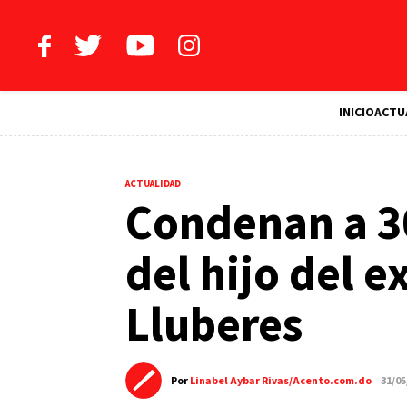
INICIO
ACTU
ACTUALIDAD
Condenan a 3
del hijo del 
Lluberes
Por
Linabel Aybar Rivas/Acento.com.do
31/05