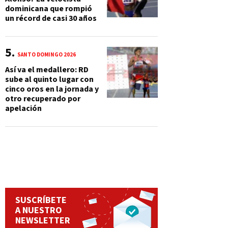
dominicana que rompió
un récord de casi 30 años
SANTO DOMINGO 2026
Así va el medallero: RD
sube al quinto lugar con
cinco oros en la jornada y
otro recuperado por
apelación
SUSCRÍBETE
A NUESTRO
NEWSLETTER