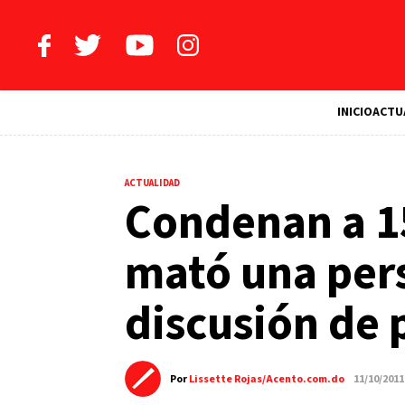
INICIO
ACTU
ACTUALIDAD
Condenan a 1
mató una per
discusión de p
Por
Lissette Rojas/Acento.com.do
11/10/201