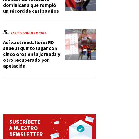
dominicana que rompió
un récord de casi 30 años
SANTO DOMINGO 2026
Así va el medallero: RD
sube al quinto lugar con
cinco oros en la jornada y
otro recuperado por
apelación
SUSCRÍBETE
A NUESTRO
NEWSLETTER