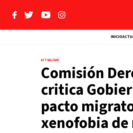
INICIO
ACTU
ACTUALIDAD
Comisión De
critica Gobie
pacto migrato
xenofobia de 