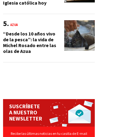
Iglesia católica hoy
AZUA
“Desde los 10 años vivo
de la pesca”: la vida de
Michel Rosado entre las
olas de Azua
SUSCRÍBETE
A NUESTRO
NEWSLETTER
Recibe las últimas noticias en tu casilla de E-mail