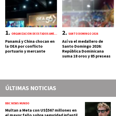
ORGANIZACIÓN DE ESTADOS AMERICANOS (OEA)
SANTO DOMINGO 2026
Panamá y China chocan en
Así va el medallero de
la OEA por conflicto
Santo Domingo 2026:
portuario y mercante
República Dominicana
suma 18 oros y 85 preseas
ÚLTIMAS NOTICIAS
BBC NEWS MUNDO
Multan a Meta con US$567 millones en
el mayor fallo sobre seguridad infantil