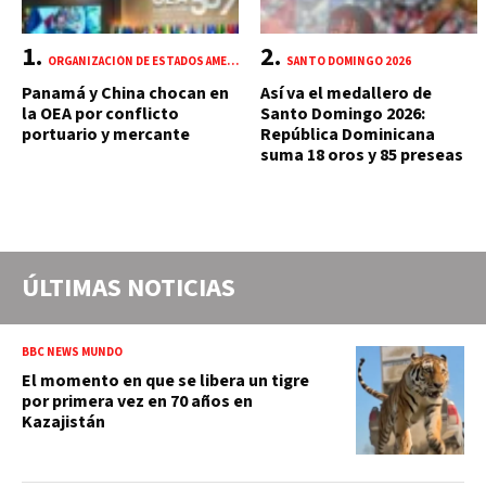
ORGANIZACIÓN DE ESTADOS AMERICANOS (OEA)
SANTO DOMINGO 2026
Panamá y China chocan en
Así va el medallero de
la OEA por conflicto
Santo Domingo 2026:
portuario y mercante
República Dominicana
suma 18 oros y 85 preseas
ÚLTIMAS NOTICIAS
BBC NEWS MUNDO
El momento en que se libera un tigre
por primera vez en 70 años en
Kazajistán