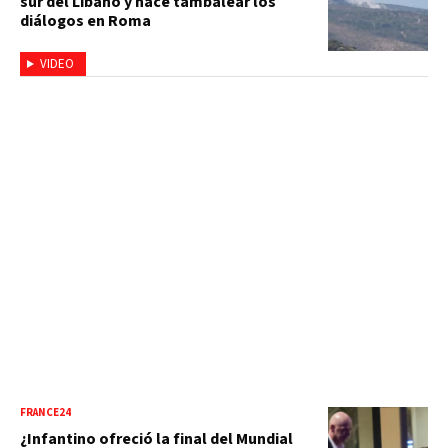
sur del Líbano y hace tambalear los
diálogos en Roma
VIDEO
FRANCE24
¿Infantino ofreció la final del Mundial