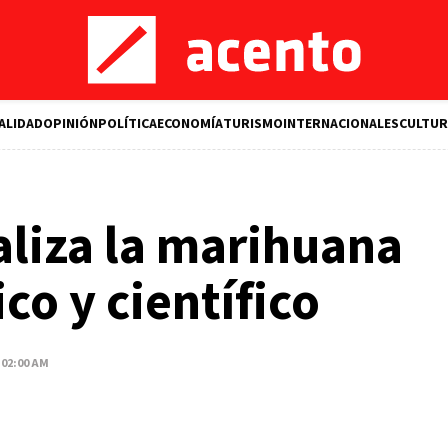
ALIDAD
OPINIÓN
POLÍTICA
ECONOMÍA
TURISMO
INTERNACIONALES
CULTUR
liza la marihuana
co y científico
 02:00 AM