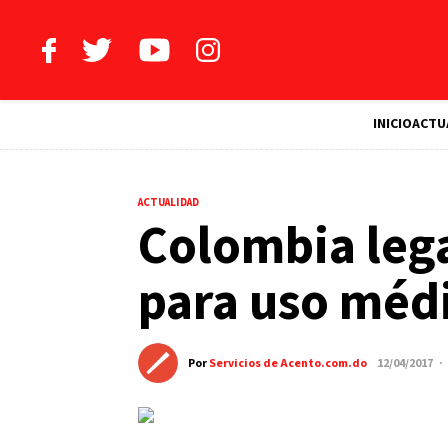
INICIO
ACTU
ACTUALIDAD
Colombia lega
para uso médi
Por
Servicios de Acento.com.do
12/04/2017 ·