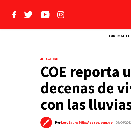
INICIO
ACTU
ACTUALIDAD
COE reporta 
decenas de vi
con las lluvia
Por
Lery Laura Piña/Acento.com.do
03/06/201