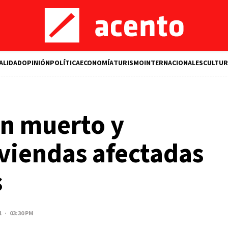
ALIDAD
OPINIÓN
POLÍTICA
ECONOMÍA
TURISMO
INTERNACIONALES
CULTUR
un muerto y
viendas afectadas
s
1 · 03:30 PM