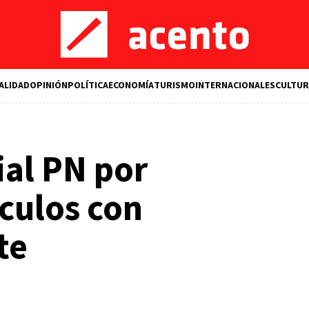
ALIDAD
OPINIÓN
POLÍTICA
ECONOMÍA
TURISMO
INTERNACIONALES
CULTUR
ial PN por
culos con
te