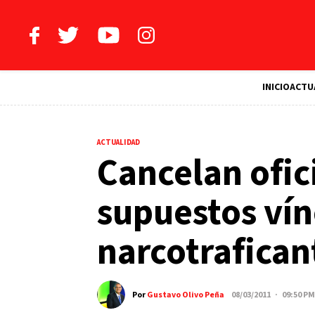
INICIO
ACTU
ACTUALIDAD
Cancelan ofic
supuestos vín
narcotrafican
Por
Gustavo Olivo Peña
08/03/2011 · 09:50 PM