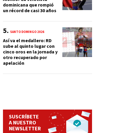
dominicana que rompió
un récord de casi 30 años
SANTO DOMINGO 2026
Así va el medallero: RD
sube al quinto lugar con
cinco oros en la jornada y
otro recuperado por
apelación
SUSCRÍBETE
A NUESTRO
NEWSLETTER