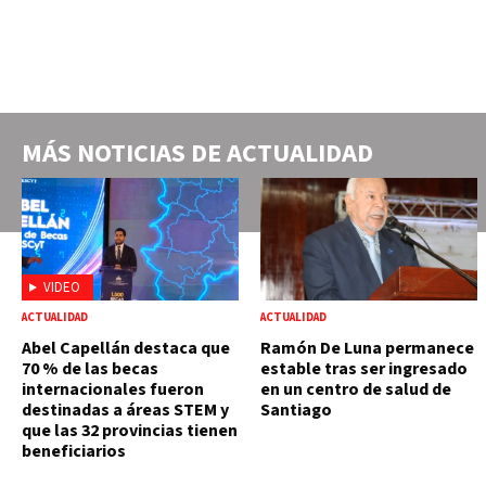
MÁS NOTICIAS DE
ACTUALIDAD
VIDEO
ACTUALIDAD
ACTUALIDAD
Abel Capellán destaca que
Ramón De Luna permanece
70 % de las becas
estable tras ser ingresado
internacionales fueron
en un centro de salud de
destinadas a áreas STEM y
Santiago
que las 32 provincias tienen
beneficiarios