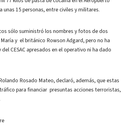
il 77 kilos de pasta de cocaína en el Aeropuerto
unas 15 personas, entre civiles y militares.
cos sólo suministró los nombres y fotos de dos
 María y el británico Rowson Adgard, pero no ha
 del CESAC apresados en el operativo ni ha dado
 Rolando Rosado Mateo, declaró, además, que estas
tráfico para financiar presuntas acciones terroristas,
.
re