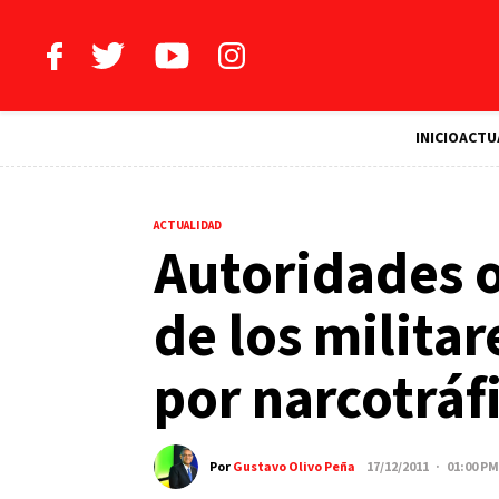
INICIO
ACTU
ACTUALIDAD
Autoridades 
de los milita
por narcotráf
Por
Gustavo Olivo Peña
17/12/2011 · 01:00 PM