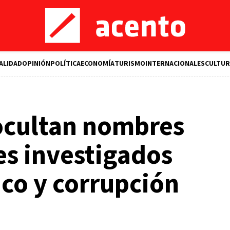
ALIDAD
OPINIÓN
POLÍTICA
ECONOMÍA
TURISMO
INTERNACIONALES
CULTUR
ocultan nombres
res investigados
ico y corrupción