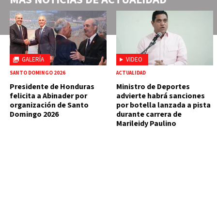
GALERÍA
VIDEO
SANTO DOMINGO 2026
ACTUALIDAD
Presidente de Honduras
Ministro de Deportes
felicita a Abinader por
advierte habrá sanciones
organización de Santo
por botella lanzada a pista
Domingo 2026
durante carrera de
Marileidy Paulino