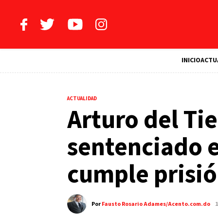
INICIO
ACTU
ACTUALIDAD
Arturo del Ti
sentenciado 
cumple prisió
Por
Fausto Rosario Adames/Acento.com.do
1