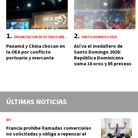
ORGANIZACIÓN DE ESTADOS AMERICANOS (OEA)
SANTO DOMINGO 2026
Panamá y China chocan en
Así va el medallero de
la OEA por conflicto
Santo Domingo 2026:
portuario y mercante
República Dominicana
suma 18 oros y 85 preseas
ÚLTIMAS NOTICIAS
RFI
Francia prohibe llamadas comerciales
no solicitadas y obliga a repensar el