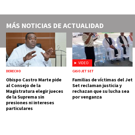
MÁS NOTICIAS DE
ACTUALIDAD
VIDEO
DERECHO
CASO JET SET
Obispo Castro Marte pide
Familias de víctimas del Jet
al Consejo de la
Set reclaman justicia y
Magistratura elegir jueces
rechazan que su lucha sea
de la Suprema sin
por venganza
presiones ni intereses
particulares