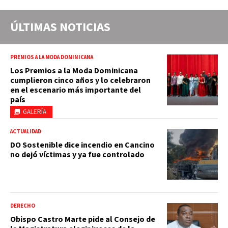
ÚLTIMAS NOTICIAS
PREMIOS A LA MODA DOMINICANA
Los Premios a la Moda Dominicana
cumplieron cinco años y lo celebraron
en el escenario más importante del
país
GALERÍA
ACTUALIDAD
DO Sostenible dice incendio en Cancino
no dejó víctimas y ya fue controlado
DERECHO
Obispo Castro Marte pide al Consejo de