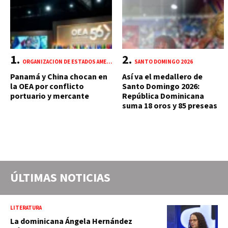
ORGANIZACIÓN DE ESTADOS AMERICANOS (OEA)
SANTO DOMINGO 2026
Panamá y China chocan en
Así va el medallero de
la OEA por conflicto
Santo Domingo 2026:
portuario y mercante
República Dominicana
suma 18 oros y 85 preseas
ÚLTIMAS NOTICIAS
LITERATURA
La dominicana Ángela Hernández