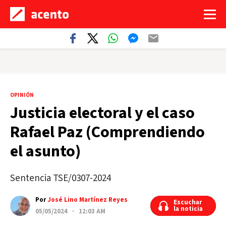
OPINIÓN
Justicia electoral y el caso
Rafael Paz (Comprendiendo
el asunto)
Sentencia TSE/0307-2024
Por
José Lino Martínez Reyes
Escuchar
Escuchar
la noticia
la noticia
05/05/2024 · 12:03 AM