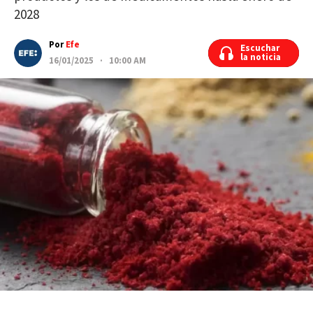
2028
Por
Efe
Escuchar
Escuchar
la noticia
la noticia
16/01/2025 · 10:00 AM