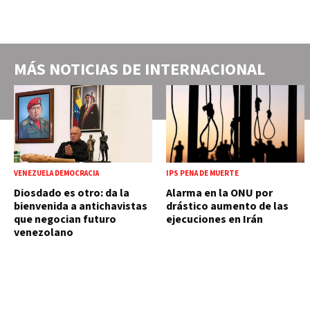
MÁS NOTICIAS DE
INTERNACIONAL
VENEZUELA DEMOCRACIA
IPS PENA DE MUERTE
Diosdado es otro: da la
Alarma en la ONU por
bienvenida a antichavistas
drástico aumento de las
que negocian futuro
ejecuciones en Irán
venezolano