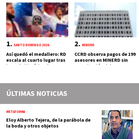
SANTO DOMINGO 2026
MINERD
Así quedó el medallero: RD
CCRD observa pagos de 199
escala al cuarto lugar tras
asesores en MINERD sin
jornada histórica de 15
autorización del MAP y
oros
carente de trabajos
realizados, durante el 2019
y 2020
ÚLTIMAS NOTICIAS
METAFORMA
Eloy Alberto Tejera, de la parábola de
la boda y otros objetos