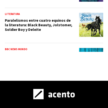
LITERATURA
Paralelismos entre cuatro equinos de
la literatura: Black Beauty, Jolstomer,
Soldier Boy y Deleite
BBC NEWS MUNDO
Qué es el "Proyecto Panamá" y cómo
reveló la destrucción de miles de libros
antiguos para entrenar a la IA
VUELOS DEL PENSAMIENTO
Escribir un poema: Fundar el mundo con
la palabra