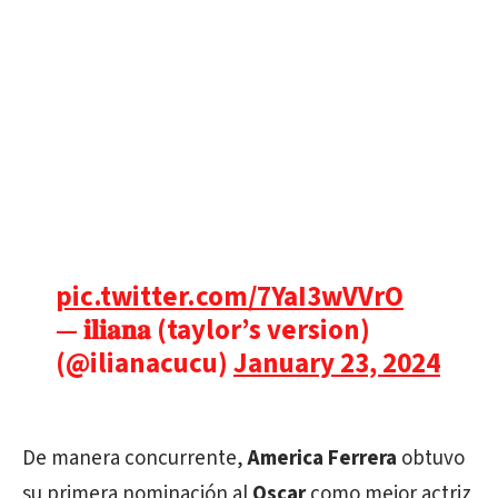
pic.twitter.com/7YaI3wVVrO
— 𝐢𝐥𝐢𝐚𝐧𝐚 (taylor’s version)
(@ilianacucu)
January 23, 2024
De manera concurrente,
America Ferrera
obtuvo
su primera nominación al
Oscar
como mejor actriz