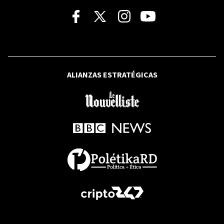
GESTIÓN DEL RIESGO
El mundo cambia la forma de enfrentar
los desastres. República Dominicana
ante el reto de anticiparse
VIDEO
ALIANZAS ESTRATÉGICAS
RFI
Irán mantendrá el bloqueo del
estrecho de Ormuz hasta que EE. UU
acepte "todas" las condiciones
ENECULTURA
"Un filósofo escribe a partir de una
relación crítica con la realidad"