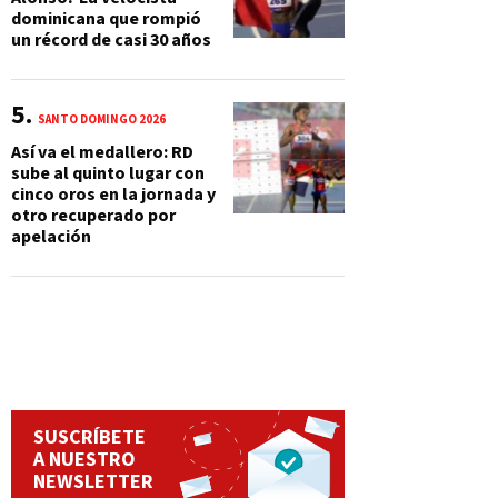
dominicana que rompió
un récord de casi 30 años
SANTO DOMINGO 2026
Así va el medallero: RD
sube al quinto lugar con
cinco oros en la jornada y
otro recuperado por
apelación
SUSCRÍBETE
A NUESTRO
NEWSLETTER