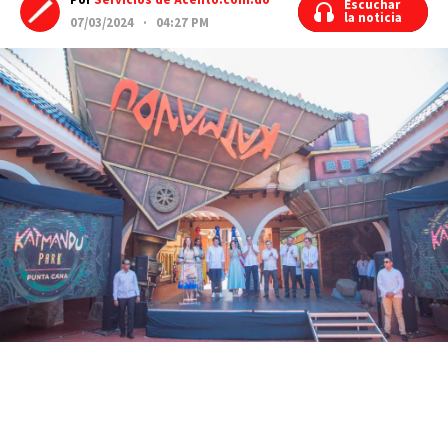
Por
Servicios de Acento.com.do
Escuchar
Escuchar
la noticia
la noticia
07/03/2024 · 04:27 PM