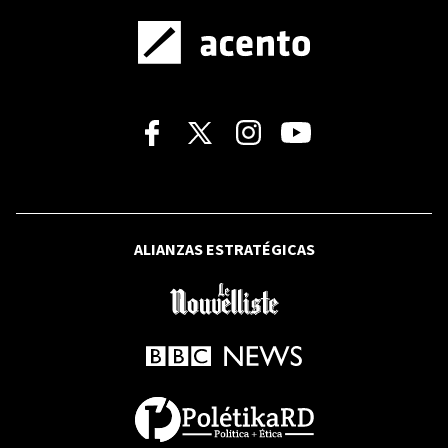
Espriella
SANTO DOMINGO 2026
Esta noche, República Dominicana va
por el oro: Marileidy y Anabel, en vivo
por Acento
VIDEO
ARGENTINA
ALIANZAS ESTRATÉGICAS
"Querían vender Argentina": 3 claves de
la polémica reforma sobre la venta de
tierras a extranjeros que el gobierno de
Milei se vio obligado a retirar
MERCADO DE NUEVA YORK
Wall Street cierra mixto, con el Dow en
récord gracias a Nvidia y el optimismo
sobre Ormuz