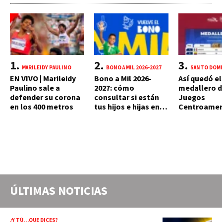
MARILEIDY PAULINO
BONO A MIL 2026-2027
SANTO DOMI
EN VIVO | Marileidy
Bono a Mil 2026-
Así quedó el
Paulino sale a
2027: cómo
medallero d
defender su corona
consultar si están
Juegos
en los 400 metros
tus hijos e hijas en la
Centroamer
lista y cuándo
del Caribe h
puedes cobrar
agosto: Méx
supera las 2
preseas
ÚLTIMAS NOTICIAS
¿Y TÚ…QUE DICES?