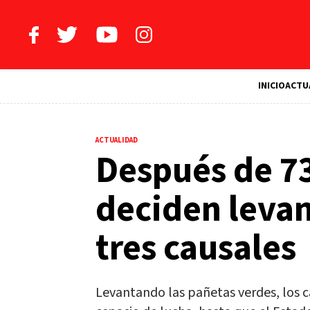
INICIO
ACTU
ACTUALIDAD
Después de 73
deciden leva
tres causales
Levantando las pañetas verdes, los ca